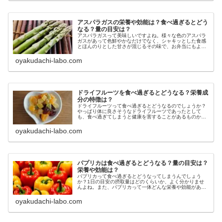
アスパラガスの栄養や効能は？食べ過ぎるとどう
なる？量の目安は？
アスパラガスって美味しいですよね。様々な色のアスパラ
ガスがあって色鮮やかなだけでなく、シャキッとした食感
とほんのりとした甘さが混じるその味で、お弁当にもよく
入れるという人は多いのではないでしょうか？そして、ア
スパラガスはその色鮮やかな見た目...
oyakudachi-labo.com
ドライフルーツを食べ過ぎるとどうなる？栄養成
分の特徴は？
ドライフルーツって食べ過ぎるとどうなるのでしょうか？
やっぱり体に良さそうなドライフルーツであったとして
も、食べ過ぎてしまうと健康を害することがあるものか気
がかり。また、ドライフルーツにはどんな栄養が含まれて
おり、生のフルーツとの違いがあるの...
oyakudachi-labo.com
パプリカは食べ過ぎるとどうなる？量の目安は？
栄養や効能は？
パプリカって食べ過ぎるとどうなってしまうんでしょう
か？1日の目安の摂取量はどのくらいか、よく分かりませ
んよね。また、パプリカって一体どんな栄養や効能がある
もの？今回はそんな、意外と知られていないパプリカの栄
養や効能、そして、パプリカを食べ過...
oyakudachi-labo.com