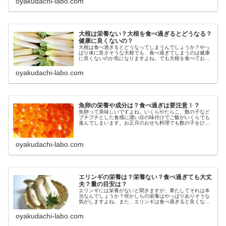
oyakudachi-labo.com
大根は栄養ない？大根を食べ過ぎるとどうなる？
健康に良くないの？
大根は食べ過ぎるとどうなってしまうんでしょうか？やっ
ぱり体に良さそうな大根でも、食べ過ぎてしまうのは健康
に良くないのか気になりますよね。でも大根を食べてお腹
を壊した、なんて話はあまり聞かないような…。そこで今
回は、大根は食べ過ぎるとどうなっ...
oyakudachi-labo.com
魚卵の栄養や成分は？食べ過ぎは要注意！？
魚卵って美味しいですよね。いくらやたらこ、数の子など
プチプチとした食感に濃い目の味付けでご飯がいくらでも
進んでしまいます。お正月のおせち料理でも数の子をひた
すら食べているという人もいるのではないでしょうか？し
かし、そんな美味しい魚卵ですが、...
oyakudachi-labo.com
エリンギの栄養は？栄養ない？食べ過ぎても大丈
夫？量の目安は？
エリンギには栄養がないと聞きますが、果たしてそれは本
当なんでしょうか？何かしらの栄養はやっぱりありそうな
気がしますよね。また、エリンギは食べ過ぎると良くない
という話もあるんですが、一体食べ過ぎるとどうなってし
まうんでしょう？そこで今回は、エ...
oyakudachi-labo.com