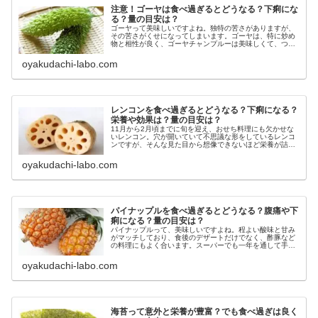
注意！ゴーヤは食べ過ぎるとどうなる？下痢にな
る？量の目安は？
ゴーヤって美味しいですよね。独特の苦さがありますが、
その苦さがくせになってしまいます。ゴーヤは、特に炒め
物と相性が良く、ゴーヤチャンプルーは美味しくて、つい
つい食べ過ぎてしまいますよね。しかし、そんなゴーヤで
すが、食べ過ぎると健康に悪いとい...
oyakudachi-labo.com
レンコンを食べ過ぎるとどうなる？下痢になる？
栄養や効果は？量の目安は？
11月から2月頃までに旬を迎え、おせち料理にも欠かせな
いレンコン。穴が開いていて不思議な形をしているレンコ
ンですが、そんな見た目から想像できないほど栄養が詰ま
っている野菜でもあります。さらに、花粉症などのアレル
ギー症状に対して効果的であると...
oyakudachi-labo.com
パイナップルを食べ過ぎるとどうなる？腹痛や下
痢になる？量の目安は？
パイナップルって、美味しいですよね。程よい酸味と甘み
がマッチしており、食後のデザートだけでなく、酢豚など
の料理にもよく合います。スーパーでも一年を通して手に
入るので、パイナップルをよく買う人もいると思います。
そんなパイナップルは買ってしまう...
oyakudachi-labo.com
海苔って意外と栄養が豊富？でも食べ過ぎは良く