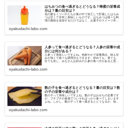
はちみつの食べ過ぎるとどうなる？蜂蜜の栄養成
分は？量の目安は？
花の蜜をミツバチたちが巣の中で加工して貯蔵したはちみ
つは甘くて非常に美味しいものです。はちみつは様々な料
理の風味を追加するだけではなく、お菓子やスイーツ作り
にも欠かせない食材です。はちみつには様々な種類があり
ます。ハチが作ったはちみつのうち...
oyakudachi-labo.com
人参って食べ過ぎるとどうなる？人参の栄養や成
分には何がある？
人参って美味しいですよね。色鮮やかで栄養満点、味も甘
みが強くて様々な調理法もできます。炒めても、煮ても、
生でも良し、みなさんお好みの人参の食べ方があると思い
ます。しかし、人参は栄養豊富というイメージはみなさん
もあると思うのですが、具体的にど...
oyakudachi-labo.com
数の子を食べ過ぎるとどうなる？量の目安は？数
の子の栄養や成分は？
数の子って美味しいですよね。数の子はおせちの定番です
が、プチプチの食感でついそればっかり食べてしまいます
よね。しかし、数の子って食べ過ぎるとどうなるか、知っ
ていますか？魚卵系ってなんだか食べ過ぎると体に悪いイ
メージですし、やはり食べ過ぎはよ...
oyakudachi-labo.com