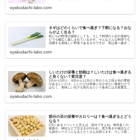
ことで食べているだけで、なんだか力が湧いてくるような
気がします。しかし、そんな美味し...
oyakudachi-labo.com
ネギはどのくらいで食べ過ぎ？下痢になる？おな
らがよく出る？
私たちの料理の薬味としても、そして料理の１品や具材な
どでも幅広く親しまれているネギ。そんなどんな料理でも
活躍する美味しい野菜であるネギですが、実は食べ過ぎる
ことは良くないと言われています。美味しくてついついた
くさん食べてしまいたくなるネギが...
oyakudachi-labo.com
しいたけの栄養と効能は？しいたけは食べ過ぎる
と良くない？要注意？
3月から5月と、9月から11月の１年のうち２回も旬の季節
があるしいたけ。しいたけは和食に欠かせない食材だけで
はなく、美味しい出汁も取れるという食卓には大変重宝さ
れるものです。そんな魅力的なしいたけですが、味や使い
方以外にも栄養が豊富というこ...
oyakudachi-labo.com
節分の豆の栄養やカロリーは？食べ過ぎるとどう
なる？
2月にあるイベントと言えば、節分ですよね。毎年多くの
家庭や、神社などで豆まきが行われ、恵方巻きや福豆など
も節分シーズンになるとたくさん出回ります。そして節分
で豆まきの後は歳の数の豆を食べることが恒例行事となっ
ていますが、考えてみたら豆の栄養...