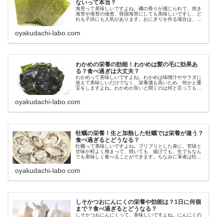
ないって本当？
海苔って美味しいですよね。磯の香りが感じられて、焼き
海苔や海苔の佃煮、韓国海苔にしても美味しいですし、ど
れも子供にも人気があります。おにぎりを作る場合は、海
苔は必需品ですし、他にも海苔があると何かとおかずに役
に立ちますよね。でも、海苔には栄...
oyakudachi-labo.com
わかめの栄養の効能！わかめは髪の毛に効果あ
る？食べ過ぎは大丈夫？
わかめって美味しいですよね。わかめは味噌汁やサラダに
使えて美味しいだけでなく、栄養価も高いため、何かと重
宝をしますよね。わかめが良いと聞くのは何と言っても髪
の毛です。最近、髪の毛が気になっている人で積極的にわ
かめを食べている人も多いのではな...
oyakudachi-labo.com
牡蠣の栄養！生と加熱した牡蠣では栄養が違う？
食べ過ぎるとどうなる？
牡蠣って美味しいですよね。プリプリとした身に、苦味と
甘味が程よく相まって、焼いても、揚げても、生でもなん
でも美味しく食べることができます。ちなみに筆者は牡蠣
だったらカキフライが一番好きです。牡蠣は別名「海のミ
ルク」とも言われるほど栄養が豊富...
oyakudachi-labo.com
しそかつおにんにくの栄養や効能は？1日に何個
まで？食べ過ぎるとどうなる？
しそかつおにんにくって、美味しいですよね。にんにくの