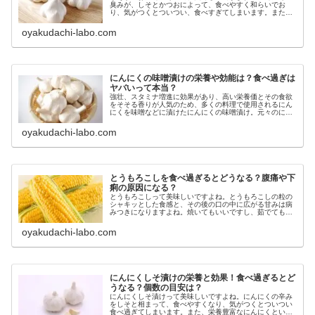
臭みが、しそとかつおによって、食べやすく和らいでお
り、気がつくとついつい、食べすぎてしまいます。また、
ニンニクということもあって、しそかつおニンニクを食べ
ると、翌日にはなんだか、元気が溢れ...
oyakudachi-labo.com
にんにくの味噌漬けの栄養や効能は？食べ過ぎは
ヤバいって本当？
強壮、スタミナ増進に効果があり、高い栄養価とその食欲
をそそる香りが人気のため、多くの料理で使用されるにん
にくを味噌などに漬けたにんにくの味噌漬け。元々のにん
にくの栄養に加えて味噌の成分も合わさり、健康的な料理
ではあるものの、ホカホカのご飯な...
oyakudachi-labo.com
とうもろこしを食べ過ぎるとどうなる？腹痛や下
痢の原因になる？
とうもろこしって美味しいですよね。とうもろこしの粒の
シャキッとした食感と、その後の口の中に広がる甘みは病
みつきになりますよね。焼いてもいいですし、茹でても、
スープにしても美味しいとうもろこしはついつい食べ過ぎ
てしまうこともありますよね。しか...
oyakudachi-labo.com
にんにくしそ漬けの栄養と効果！食べ過ぎるとど
うなる？個数の目安は？
にんにくしそ漬けって美味しいですよね。にんにくの辛み
をしそと相まって、食べやすくなり、気がつくとついつい
食べ過ぎてしまいます。また、栄養豊富なにんにくという