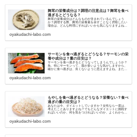
舞茸の栄養成分は？調理の注意点は？舞茸を食べ
過ぎるとどうなる？
舞茸の栄養成分はどんなものが含まれているんでしょう
か？調理する際、舞茸の栄養素を余すことなく摂取したい
場合は、どんな料理にすればいいかも気になりますよね。
そこで今回は舞茸が持つ栄養素や、その栄養をしっかり摂
取できる調理法、また、舞茸を食べ過...
oyakudachi-labo.com
サーモンを食べ過ぎるとどうなる？サーモンの栄
養や成分は？量の目安は？
サーモンを食べ過ぎるとどうなってしまうんでしょうか？
魚、特にサーモンって、脂が多いような気がしますから、
確かに食べ過ぎは、良くないように思えますよね。また、
食べ方にもよりますが、塩分が多そうなのも心配な点です
ね。そこで今回はサーモンを食べ過...
oyakudachi-labo.com
もやしを食べ過ぎるとどうなる？栄養ない？食べ
過ぎの量の目安は？
あなたは今、ダイエットしていますか？女性なら一度は、
考えたことありますよね？でもどんなダイエットに挑戦す
ればいいのか、何を気をつければいいのか、よくわからな
いという方も多いと思います。しかも、ネットでは数多く
のダイエット方法があるので、何が...
oyakudachi-labo.com