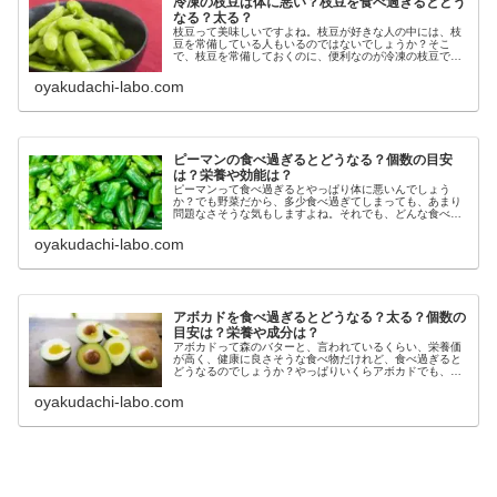
冷凍の枝豆は体に悪い？枝豆を食べ過ぎるとどう
なる？太る？
枝豆って美味しいですよね。枝豆が好きな人の中には、枝
豆を常備している人もいるのではないでしょうか？そこ
で、枝豆を常備しておくのに、便利なのが冷凍の枝豆です
よね。枝豆を冷凍しておけば、食べたい時にすぐ食べるこ
とができますし、日持ちもするので便...
oyakudachi-labo.com
ピーマンの食べ過ぎるとどうなる？個数の目安
は？栄養や効能は？
ピーマンって食べ過ぎるとやっぱり体に悪いんでしょう
か？でも野菜だから、多少食べ過ぎてしまっても、あまり
問題なさそうな気もしますよね。それでも、どんな食べ物
でもやっぱり食べ過ぎは禁物！そこで今回はピーマンを食
べ過ぎるとどうなるのか、また1日の...
oyakudachi-labo.com
アボカドを食べ過ぎるとどうなる？太る？個数の
目安は？栄養や成分は？
アボカドって森のバターと、言われているくらい、栄養価
が高く、健康に良さそうな食べ物だけれど、食べ過ぎると
どうなるのでしょうか？やっぱりいくらアボカドでも、食
べ過ぎると太ってしまうものなのか、すごく気になってし
まいますよね。今回はそんな、アボ...
oyakudachi-labo.com