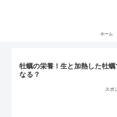
ホーム
牡蠣の栄養！生と加熱した牡蠣
なる？
スポ