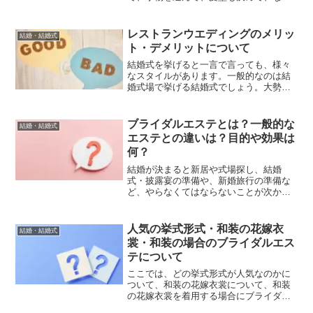
色々と準備に追われる事になると思いま
す。また、結婚式に向けて美しい姿を披
露するために、必死にダイエットを行な
レストランウエディングのメリッ
結婚・結婚式
っている方も多いと思います...
ト・デメリットについて
結婚式を挙げると一言で言っても、様々
なスタイルがあります。一般的なのは結
婚式場で挙げる結婚式でしょう。大勢の
ゲストたちを招待して行う場合など、
広々とした結婚式場は開放感がありま
す。その他にも、珍しいスタイルでは、
ブライダルエステとは？一般的な
結婚・結婚式
船上ウエディングなどもありま...
エステとの違いは？目的や効果は
何？
結婚が決まると新居や式場探し、結婚
式・披露宴の準備や、新婚旅行の準備な
ど、やらなくてはならないことが次から
次へと出てきます。（ただ最近だと、結
婚よりも先に同棲しているカップルも珍
しくはないかもしれません。）しかし、
人気の挙式形式・和装の花嫁衣
結婚・結婚式
そんな忙しい中でも、女性の...
裳・和装の場合のブライダルエス
テについて
ここでは、どの挙式形式が人気なのかに
ついて、和装の花嫁衣裳について、和装
の花嫁衣裳を着用する場合にブライダル
エステは必要なのか、エステを受ける場