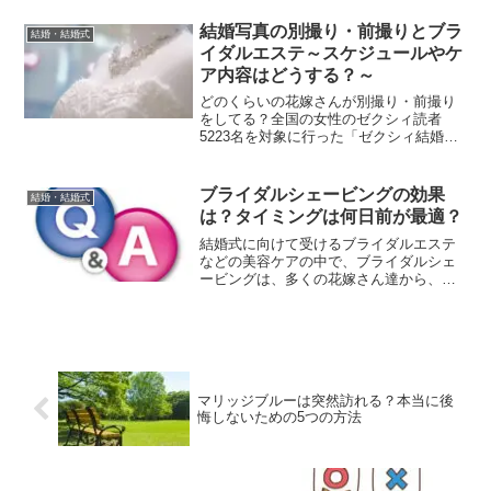
合にどんなケアが良いのか、などについ
てご紹介します。結婚式の形式はどれが
結婚写真の別撮り・前撮りとブラ
結婚・結婚式
人気？まず最初に、結婚式...
イダルエステ～スケジュールやケ
ア内容はどうする？～
どのくらいの花嫁さんが別撮り・前撮り
をしてる？全国の女性のゼクシィ読者
5223名を対象に行った「ゼクシィ結婚ト
レンド調査2016」によると、結婚式とは
別の日に写真撮影をする「別撮り」をし
ている人は全体で57％にのぼっており、
ブライダルシェービングの効果
結婚・結婚式
その中でもほとん...
は？タイミングは何日前が最適？
結婚式に向けて受けるブライダルエステ
などの美容ケアの中で、ブライダルシェ
ービングは、多くの花嫁さん達から、受
けて良かったケアとして、常に上位に挙
げられる人気のケア、効果を実感しやす
いケアとなっています。ここでは、・ブ
ライダルシェービングがど...
マリッジブルーは突然訪れる？本当に後
悔しないための5つの方法