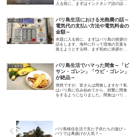
入る前に、まずはインドネシア語の話を
少し。日本語や英語に丁寧語があるよう
に、インドネシア語にも当然存在しま
す。例えば、「トゥリマカシー（＝あり
バリ島生活における光熱費の話～
バリ島生活
がとうございます）」という感...
電気代の支払い方法や電気料金の
金額～
本題に入る前に、まずはバリ島の挨拶の
話をします。海外に行って現地の言葉を
覚えようとする時、まず初めに挨拶から
学びますよね？やっぱり、それが現地の
方とのコミュニケーションを取る方法と
して、一番手っ取り早いからですね。イ
バリ島生活でハマった間食～「ピ
バリ島生活
ンドネシア語では「こんに...
サン・ゴレン」「ウビ・ゴレン」
が絶品～
突然ですが、皆さんは間食しますか？私
はバリ島に住み始めてから、頻繁に間食
をするようになりました。間食はバリの
文化？なぜなら、間食することがバリ文
化の一つと言っても過言ではないほど、
多くの屋台があるからです。とは言って
も、太っている人が多いと...
バリ島移住生活で見た子供たちの遊び～
バリでは凧揚げが人気？～