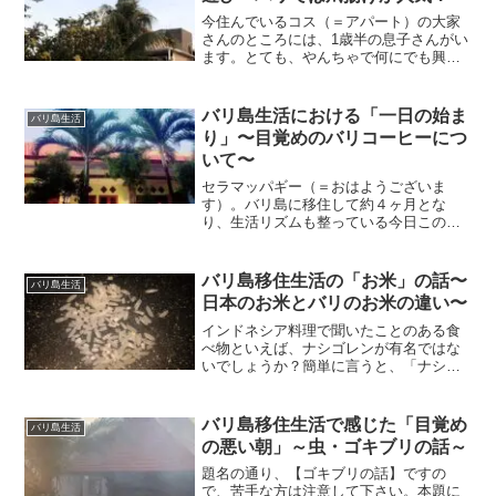
今住んでいるコス（＝アパート）の大家
さんのところには、1歳半の息子さんがい
ます。とても、やんちゃで何にでも興味
津々な年頃です。玄関に置いてある私の
サンダルを持ち出そうとして、母親によ
く叱られています。バリ島ならではと言
バリ島生活における「一日の始ま
バリ島生活
いますか、宗教的に叱る...
り」〜目覚めのバリコーヒーにつ
いて〜
セラマッパギー（＝おはようございま
す）。バリ島に移住して約４ヶ月とな
り、生活リズムも整っている今日この頃
です。今回は私の「一日の始まり」につ
いて紹介したいと思います。バリ島とい
えばバリコーヒー！その正しい飲み方と
バリ島移住生活の「お米」の話〜
バリ島生活
は？私が朝起きて一番初めにや...
日本のお米とバリのお米の違い〜
インドネシア料理で聞いたことのある食
べ物といえば、ナシゴレンが有名ではな
いでしょうか？簡単に言うと、「ナシゴ
レン＝焼き飯」であり、バリ島の食堂や
屋台などで食べる事ができます。私がよ
く行っている屋台では、1食110円くらい
バリ島移住生活で感じた「目覚め
バリ島生活
で提供されています。...
の悪い朝」～虫・ゴキブリの話～
題名の通り、【ゴキブリの話】ですの
で、苦手な方は注意して下さい。本題に