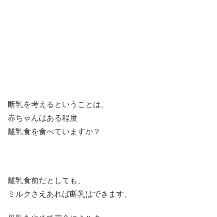
断乳を考えるということは、
赤ちゃんはある程度
離乳食を食べていますか？
離乳食前だとしても、
ミルクさえあれば断乳はできます。