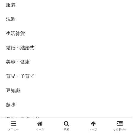
服装
洗濯
生活雑貨
結婚・結婚式
美容・健康
育児・子育て
豆知識
趣味
運動・スポーツ
メニュー
ホーム
検索
トップ
サイドバー