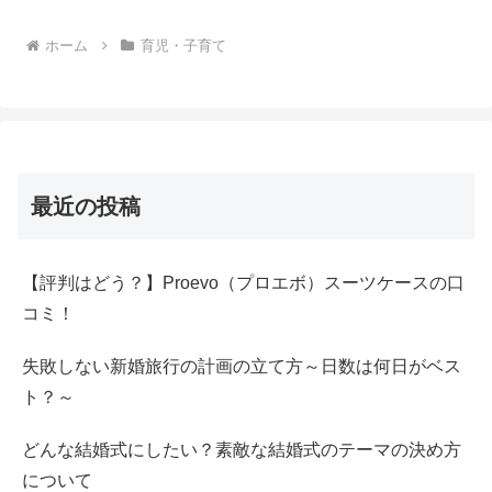
ホーム
育児・子育て
最近の投稿
【評判はどう？】Proevo（プロエボ）スーツケースの口
コミ！
失敗しない新婚旅行の計画の立て方～日数は何日がベス
ト？～
どんな結婚式にしたい？素敵な結婚式のテーマの決め方
について