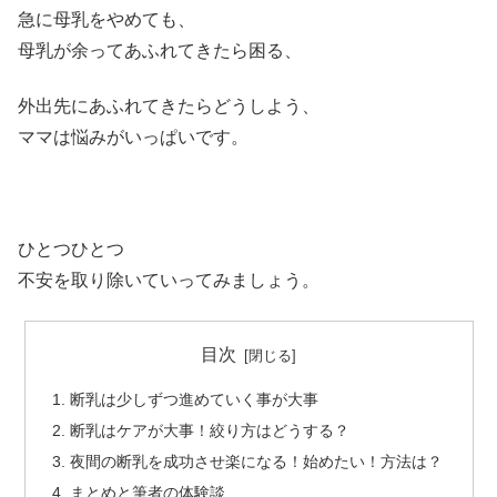
急に母乳をやめても、
母乳が余ってあふれてきたら困る、
外出先にあふれてきたらどうしよう、
ママは悩みがいっぱいです。
ひとつひとつ
不安を取り除いていってみましょう。
目次
断乳は少しずつ進めていく事が大事
断乳はケアが大事！絞り方はどうする？
夜間の断乳を成功させ楽になる！始めたい！方法は？
まとめと筆者の体験談