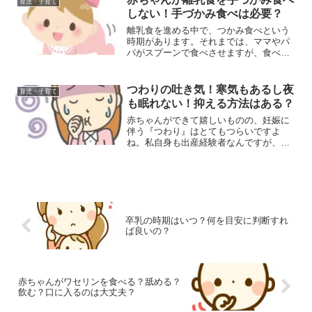
育児・子育て
り、小松菜をすりつぶし...
しない！手づかみ食べは必要？
離乳食を進める中で、つかみ食べという
時期があります。それまでは、ママやパ
パがスプーンで食べさせますが、食べる
ことに慣れて、興味が出て、手を伸ばす
ようになってきます。自分でスプーンや
フォークを、使うことはできませんが、
つわりの吐き気！寒気もあるし夜
育児・子育て
物をつかむことが、できる...
も眠れない！抑える方法はある？
赤ちゃんができて嬉しいものの、妊娠に
伴う『つわり』はとてもつらいですよ
ね。私自身も出産経験者なんですが、や
はり、つわりがとてもひどくて、毎日果
汁100%のオレンジジュースを、1リット
ルのパックを買ってきて、飲むだけの食
生活になっていました。...
卒乳の時期はいつ？何を目安に判断すれ
ば良いの？
赤ちゃんがワセリンを食べる？舐める？
飲む？口に入るのは大丈夫？