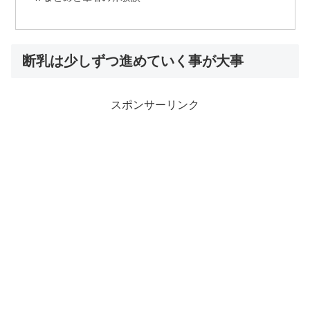
断乳は少しずつ進めていく事が大事
スポンサーリンク