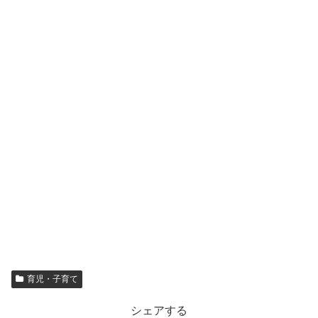
育児・子育て
シェアする