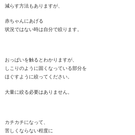
減らす方法もありますが、
赤ちゃんにあげる
状況ではない時は自分で絞ります。
おっぱいを触るとわかりますが、
しこりのように固くなっている部分を
ほぐすように絞ってください。
大量に絞る必要はありません。
カチカチになって、
苦しくならない程度に