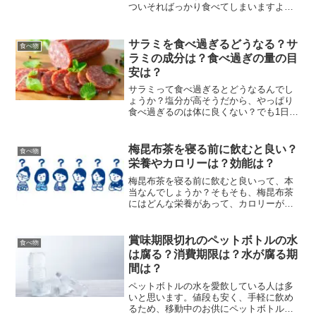
ついそればっかり食べてしまいますよ
ね。しかし、数の子って食べ過ぎるとど
うなるか、知っていますか？魚卵系って
なんだか食べ過ぎると体に悪いイメージ
サラミを食べ過ぎるどうなる？サ
食べ物
ですし、やはり食べ過ぎはよ...
ラミの成分は？食べ過ぎの量の目
安は？
サラミって食べ過ぎるとどうなるんでし
ょうか？塩分が高そうだから、やっぱり
食べ過ぎるのは体に良くない？でも1日に
どれくらまでなら、サラミを食べてもい
いのか、適量がよく分かりませんよ
ね…。そこで今回はおつまみの定番、サ
梅昆布茶を寝る前に飲むと良い？
食べ物
ラミの成分や、1日に食べて...
栄養やカロリーは？効能は？
梅昆布茶を寝る前に飲むと良いって、本
当なんでしょうか？そもそも、梅昆布茶
にはどんな栄養があって、カロリーがど
のくらいなのかもよく分かりませんよ
ね。そこで今回は、意外と知られていな
い梅昆布茶の栄養や効能、カロリーなど
賞味期限切れのペットボトルの水
食べ物
をご紹介します。なぜ、梅昆...
は腐る？消費期限は？水が腐る期
間は？
ペットボトルの水を愛飲している人は多
いと思います。値段も安く、手軽に飲め
るため、移動中のお供にペットボトルの