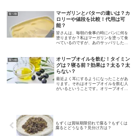
水を買う人も多いのではないでしょう
か？筆者も新幹線や高速バスなどの長距
離移動の時はついついペットボトルの水
マーガリンとバターの違いは？カ
食べ物
を買ってしまいます。そんな...
ロリーや値段を比較！代用は可
能？
皆さんは、毎朝の食事の時にパンに何を
塗りますか？私はマーガリンを塗って食
べているのですが、あのサッパリした風
味と、ほのかなしょっぱさが食欲をそそ
ります。そんな毎朝食べているマーガリ
ンですが、バターと非常に似ていること
オリーブオイルを飲む！タイミン
食べ物
が、気になった方は多くい...
グは？寝る前？効果は？太る？太
らない？
最近よく耳にするようになったことがあ
ります。それはオリーブオイルを飲む人
がいるということです。オリーブオイル
を飲んでいると、どんな効果があるの？
と不思議に思いませんか？そもそも油を
飲むって太りそうだし、そんなことして
体にいいの？と疑問ですよ...
もずくは賞味期限切れで腐る？もずくは
腐るとどうなる？見分け方は？