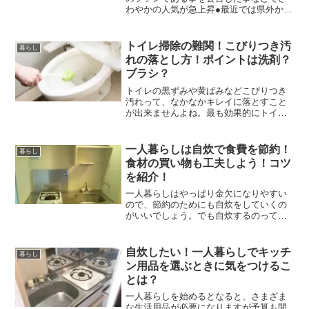
わやかの人気が急上昇●最近では県外から
もさわやか目当てに来るお客さんもいる●
なので近年はさわやかの店舗の待ち時間
がかなり長い●休日のお昼のピーク時であ
トイレ掃除の難関！こびりつき汚
暮らし
れば1時間待ちは...
れの落とし方！ポイントは洗剤？
ブラシ？
トイレの黒ずみや黄ばみなどこびりつき
汚れって、なかなかキレイに落とすこと
が出来ませんよね。最も効果的にトイレ
のこびりつき汚れを落とすには、一体ど
うしたらいいんでしょう…？今回はそん
な、とっても厄介なトイレの黒ずみや黄
一人暮らしは自炊で食費を節約！
暮らし
ばみ汚れを、いとも簡単に...
食材の買い物も工夫しよう！コツ
を紹介！
一人暮らしはやっぱり金欠になりやすい
ので、節約のためにも自炊をしていくの
がいいでしょう。でも自炊するのって結
構大変なんですよね…。しかも食材を買
いに行く手間もかかってしまいます。そ
こで今回は、自炊をこれからしていこう
自炊したい！一人暮らしでキッチ
暮らし
という、一人暮らしのあな...
ン用品を選ぶときに気をつけるこ
とは？
一人暮らしを始めるとなると、さまざま
な生活用品が必要になりますが予算も間