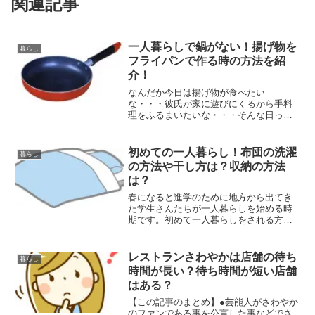
関連記事
一人暮らしで鍋がない！揚げ物を
暮らし
フライパンで作る時の方法を紹
介！
なんだか今日は揚げ物が食べたい
な・・・彼氏が家に遊びにくるから手料
理をふるまいたいな・・・そんな日って
ありませんか？しかし、一人暮らしでの
揚げ物はなかなかハードルが高いと感じ
る人も多いようです。たとえば実家での
初めての一人暮らし！布団の洗濯
暮らし
揚げ物は、大きな鍋にたっぷりの...
の方法や干し方は？収納の方法
は？
春になると進学のために地方から出てき
た学生さんたちが一人暮らしを始める時
期です。初めて一人暮らしをされる方に
とっては、食事の準備から部屋の掃除ま
で全部ひとりでやらなくてはいけないか
ら大変ですよね。そんな一人暮らしを始
レストランさわやかは店舗の待ち
暮らし
めたばかりの学生さんが抱...
時間が長い？待ち時間が短い店舗
はある？
【この記事のまとめ】●芸能人がさわやか
のファンである事を公言した事などでさ