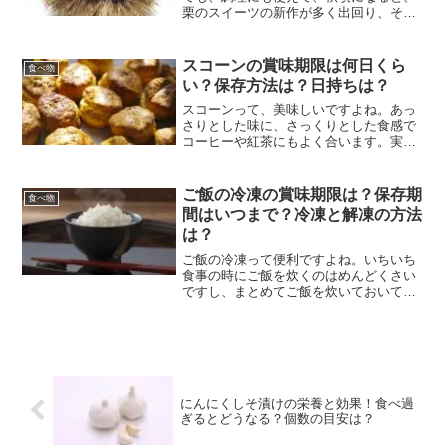
栗のスイーツの新作が多く出回り、それ
を楽しみにしている人も、多いと思いま
す。また、栗は大量に取れるので、ご近
所さんから栗を大量にもらうという人も
スコーンの賞味期限は何日くら
食べ物
いるのではないでしょうか...
い？保存方法は？日持ちは？
スコーンって、美味しいですよね。あっ
さりとした味に、さっくりとした食感で
コーヒーや紅茶にもよく合います。実
際、カフェには、スコーンはよく売られ
ていますし、スコーンを作るのも、好き
という人も中にはいらっしゃるのではな
ご飯の冷凍の賞味期限は？保存期
食べ物
いでしょうか？しかし、それ...
間はいつまで？冷凍と解凍の方法
は？
ご飯の冷凍って便利ですよね。いちいち
食事の時にご飯を炊くのはめんどくさい
ですし、まとめてご飯を炊いておいて冷
凍をしておけば、食べたい時に食べるこ
とができます。筆者の家庭でもご飯はま
とめて炊いて、冷凍してあってそれを食
べたい時に食べるようにな...
にんにくしそ漬けの栄養と効果！食べ過
ぎるとどうなる？個数の目安は？