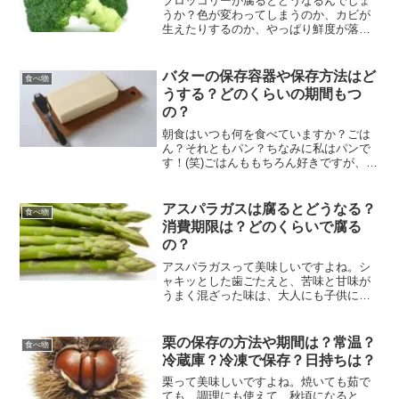
ブロッコリーが腐るとどうなるんでしょ
うか？色が変わってしまうのか、カビが
生えたりするのか、やっぱり鮮度が落ち
るとどうなるのか気になりますよね。特
にブロッコリーをよく買う家庭なら、な
おさら腐った時の状態を知っておきたい
バターの保存容器や保存方法はど
食べ物
もの。そこで今回は、ブロ...
うする？どのくらいの期間もつ
の？
朝食はいつも何を食べていますか？ごは
ん？それともパン？ちなみに私はパンで
す！(笑)ごはんももちろん好きですが、さ
さっと食べられるので、やっぱりパンが
いいなあと思っちゃいます。パンに欠か
せないもの…それはバター！バターって
アスパラガスは腐るとどうなる？
食べ物
なかなか保存大変です...
消費期限は？どのくらいで腐る
の？
アスパラガスって美味しいですよね。シ
ャキッとした歯ごたえと、苦味と甘味が
うまく混ざった味は、大人にも子供にも
人気があります。緑が濃く、色鮮やかな
ため、お弁当にもよく利用するという人
も多いのではないでしょうか。そんなア
栗の保存の方法や期間は？常温？
食べ物
スパラガスですが、スーパ...
冷蔵庫？冷凍で保存？日持ちは？
栗って美味しいですよね。焼いても茹で
ても、調理にも使えて、秋頃になると、