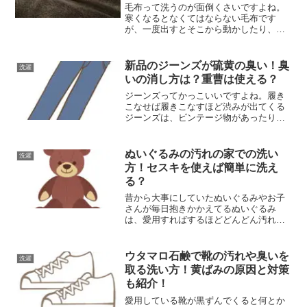
毛布って洗うのが面倒くさいですよね。
寒くなるとなくてはならない毛布です
が、一度出すとそこから動かしたり、洗
濯をするのが面倒という気持ち、わかり
ます。しかし、毎日寝る時に使っている
のならなおさら、洗濯をしないと衛生的
新品のジーンズが硫黄の臭い！臭
洗濯
にもよくはなさそうですよね...
いの消し方は？重曹は使える？
ジーンズってかっこいいですよね。履き
こなせば履きこなすほど渋みが出てくる
ジーンズは、ビンテージ物があったりと
ファンが多いですよね。パンツは絶対に
ジーンズ派という人も多いのではないで
しょうか？しかし、そんなかっこいいジ
ぬいぐるみの汚れの家での洗い
洗濯
ーンズですが、新品のもの...
方！セスキを使えば簡単に洗え
る？
昔から大事にしていたぬいぐるみやお子
さんが毎日抱きかかえてるぬいぐるみ
は、愛用すればするほどどんどん汚れが
目立つようになってしまいますよね。特
に、お子さんのぬいぐるみであれば、手
垢以外にも食べこぼしや土汚れなど、不
ウタマロ石鹸で靴の汚れや臭いを
洗濯
衛生な汚れが付着しがちです...
取る洗い方！黄ばみの原因と対策
も紹介！
愛用している靴が黒ずんでくると何とか