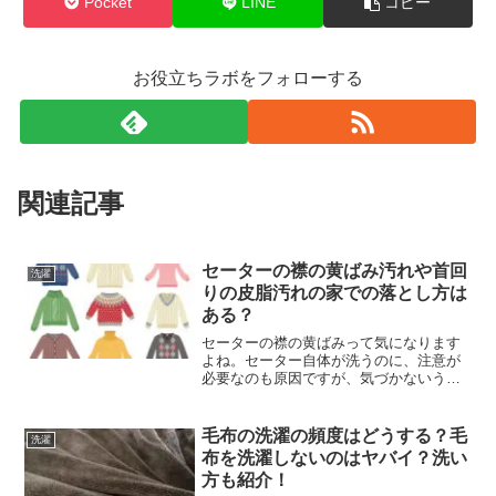
Pocket
LINE
コピー
お役立ちラボをフォローする
関連記事
セーターの襟の黄ばみ汚れや首回
洗濯
りの皮脂汚れの家での落とし方は
ある？
セーターの襟の黄ばみって気になります
よね。セーター自体が洗うのに、注意が
必要なのも原因ですが、気づかないうち
に黄ばみがついてしまって、お気に入り
のセーターが残念なことに、なってしま
った人もいるのでしょうか？冬はセータ
毛布の洗濯の頻度はどうする？毛
洗濯
ーを着る機会も多いですし...
布を洗濯しないのはヤバイ？洗い
方も紹介！