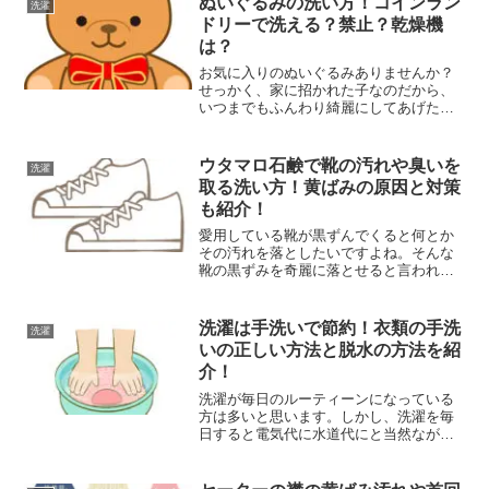
ぬいぐるみの洗い方！コインラン
洗濯
ドリーで洗える？禁止？乾燥機
は？
お気に入りのぬいぐるみありませんか？
せっかく、家に招かれた子なのだから、
いつまでもふんわり綺麗にしてあげたい
ですよね。ファブリーズだけじゃ汚れは
落ちません。クリー二ングに出せば高い
です。手間がかかりそうなぬいぐるみの
ウタマロ石鹸で靴の汚れや臭いを
洗濯
お手入れ方法のポイントを...
取る洗い方！黄ばみの原因と対策
も紹介！
愛用している靴が黒ずんでくると何とか
その汚れを落としたいですよね。そんな
靴の黒ずみを奇麗に落とせると言われて
いるのがウタマロ石鹸です。ウタマロ石
鹸は株式会社東邦より販売されているガ
ンコな汚れ専用の部分洗い用石鹸です。
洗濯は手洗いで節約！衣類の手洗
洗濯
通常の洗濯では落ちにくい...
いの正しい方法と脱水の方法を紹
介！
洗濯が毎日のルーティーンになっている
方は多いと思います。しかし、洗濯を毎
日すると電気代に水道代にと当然ながら
お金がかかってしまいます。ですので、
どうしてもお金がない場合は洗濯を手洗
いにして節約をすることができます。ま