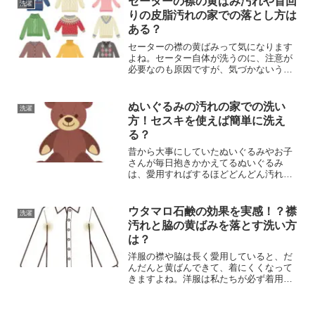
セーターの襟の黄ばみ汚れや首回
洗濯
た、学生でお金がなくて洗...
りの皮脂汚れの家での落とし方は
ある？
セーターの襟の黄ばみって気になります
よね。セーター自体が洗うのに、注意が
必要なのも原因ですが、気づかないうち
に黄ばみがついてしまって、お気に入り
のセーターが残念なことに、なってしま
った人もいるのでしょうか？冬はセータ
ぬいぐるみの汚れの家での洗い
洗濯
ーを着る機会も多いですし...
方！セスキを使えば簡単に洗え
る？
昔から大事にしていたぬいぐるみやお子
さんが毎日抱きかかえてるぬいぐるみ
は、愛用すればするほどどんどん汚れが
目立つようになってしまいますよね。特
に、お子さんのぬいぐるみであれば、手
垢以外にも食べこぼしや土汚れなど、不
ウタマロ石鹸の効果を実感！？襟
洗濯
衛生な汚れが付着しがちです...
汚れと脇の黄ばみを落とす洗い方
は？
洋服の襟や脇は長く愛用していると、だ
んだんと黄ばんできて、着にくくなって
きますよね。洋服は私たちが必ず着用す
るものであるため、汗や皮脂の汚れ、さ
らには食べ物や血液の汚れなど様々な汚
れが付着してしまいがちです。しかし、