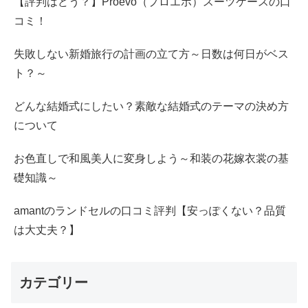
【評判はどう？】Proevo（プロエボ）スーツケースの口
コミ！
失敗しない新婚旅行の計画の立て方～日数は何日がベス
ト？～
どんな結婚式にしたい？素敵な結婚式のテーマの決め方
について
お色直しで和風美人に変身しよう～和装の花嫁衣裳の基
礎知識～
amantのランドセルの口コミ評判【安っぽくない？品質
は大丈夫？】
カテゴリー