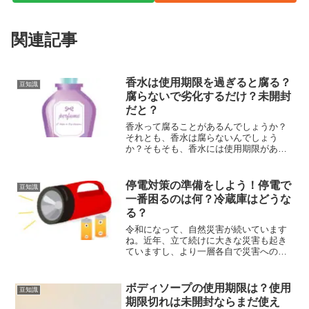
関連記事
香水は使用期限を過ぎると腐る？
豆知識
腐らないで劣化するだけ？未開封
だと？
香水って腐ることがあるんでしょうか？
それとも、香水は腐らないんでしょう
か？そもそも、香水には使用期限がある
のかどうか、イマイチよく分かりません
よね…。でもやっぱり、腐る腐らないは
別にしても、買ってから、年月が経った
停電対策の準備をしよう！停電で
豆知識
香水を使うには、ちょっと抵...
一番困るのは何？冷蔵庫はどうな
る？
令和になって、自然災害が続いています
ね。近年、立て続けに大きな災害も起き
ていますし、より一層各自で災害への対
策が必要となっています。災害での影響
で困るものは、停電などインフラの停止
ですね。停電は災害時に起こりやすいも
ボディソープの使用期限は？使用
豆知識
のの一つですが、その対策...
期限切れは未開封ならまだ使え