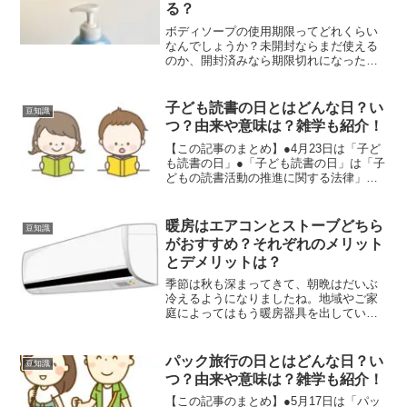
る？
ボディソープの使用期限ってどれくらい
なんでしょうか？未開封ならまだ使える
のか、開封済みなら期限切れになった
ら、使うのをすぐにやめた方がいいの
か、イマイチよく分かりませんよね…。
そこで今回は、意外と知られていないボ
子ども読書の日とはどんな日？い
豆知識
ディソープの使用期限や、おす...
つ？由来や意味は？雑学も紹介！
【この記事のまとめ】●4月23日は「子ど
も読書の日」●「子ども読書の日」は「子
どもの読書活動の推進に関する法律」で
定められている●「子ども読書の日」のは
っきりとした由来は不明●ユネスコが4月
23日を「世界図書・著作権デー」と定め
暖房はエアコンとストーブどちら
豆知識
ているのが由...
がおすすめ？それぞれのメリット
とデメリットは？
季節は秋も深まってきて、朝晩はだいぶ
冷えるようになりましたね。地域やご家
庭によってはもう暖房器具を出している
という方も多いのではないでしょうか？
でも使う暖房器具はご家庭によってエア
コンを使っていたり、ストーブを使って
パック旅行の日とはどんな日？い
豆知識
いたりとバラバラだと思い...
つ？由来や意味は？雑学も紹介！
【この記事のまとめ】●5月17日は「パッ