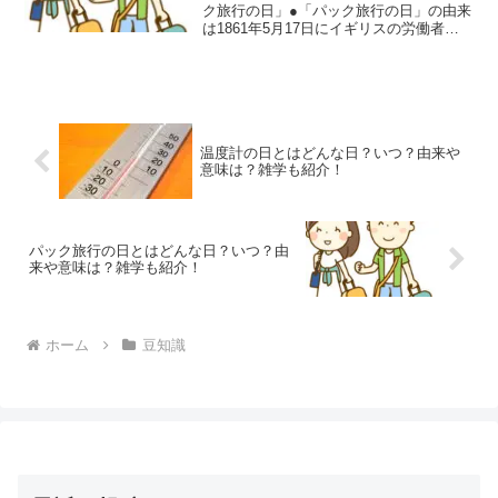
ク旅行の日」●「パック旅行の日」の由来
は1861年5月17日にイギリスの労働者の
集団がロンドン－パリ間の世界初のパッ
ク旅行を行なった事普段の何気ない日
も、何かしらの記念日だったりする事が
あります。そん...
温度計の日とはどんな日？いつ？由来や
意味は？雑学も紹介！
パック旅行の日とはどんな日？いつ？由
来や意味は？雑学も紹介！
ホーム
豆知識