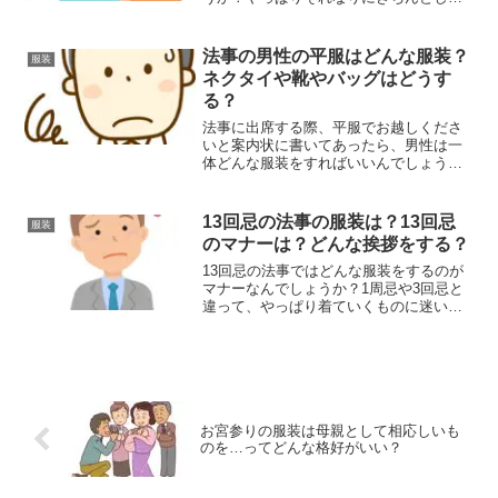
格好をさせるべきなのか、ラフな服装で
もいいのか迷ってしまいますよね…。兄
弟がいる家庭では、赤ちゃんだけでなく
法事の男性の平服はどんな服装？
服装
その兄弟の服装も、忘れずに...
ネクタイや靴やバッグはどうす
る？
法事に出席する際、平服でお越しくださ
いと案内状に書いてあったら、男性は一
体どんな服装をすればいいんでしょう
か？やっぱりスーツでネクタイも締めた
方がいいもの？バッグや靴などもどんな
ものがいいか迷いますよね。そこで今回
13回忌の法事の服装は？13回忌
服装
は法事の際に男性が着るべき...
のマナーは？どんな挨拶をする？
13回忌の法事ではどんな服装をするのが
マナーなんでしょうか？1周忌や3回忌と
違って、やっぱり着ていくものに迷いま
すよね。そして何より、13回忌の法事の
場合は、どんな挨拶をすればいいんでし
ょうか？そこで今回は13回忌の法事を控
えた時のために、...
お宮参りの服装は母親として相応しいも
のを…ってどんな格好がいい？