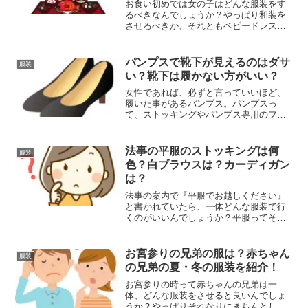
お食い初めでは女の子はどんな服装をす
るべきなんでしょうか？やっぱり和装を
させるべきか、それともベビードレスが
良いのか、よく分かりませんよね。とい
うことで今回は、女の子の赤ちゃんが生
後100日を迎えて、お食い初めをすること
パンプスで靴下が見えるのはダサ
服装
になった場合、どんな...
い？靴下は履かない方がいい？
女性であれば、必ずと言っていいほど、
履いた事があるパンプス。パンプスっ
て、ストッキングやパンプス専用のフッ
トカバーなど履きますよね？でも最近
は、靴下と合わせて、履くことも多いの
だとか。今そんなのが流行ってるのか
法事の平服のストッキングは何
服装
と、ビックリしました。やだ、流...
色？白ブラウスは？カーディガン
は？
法事の案内で『平服でお越しください』
と書かれていたら、一体どんな服装で行
くのがいいんでしょうか？平服ってそも
そもどんな服装のことなのか、ストッキ
ングは何色をはいていけばいいのか、イ
マイチよく分かりませんよね。そこで今
お宮参りの兄弟の服は？赤ちゃん
服装
回は初めて法事に出席する...
の兄弟の夏・冬の服装を紹介！
お宮参りの時って赤ちゃんの兄弟は一
体、どんな服装をさせると良いんでしょ
うか？やっぱりそれなりにきちんとした