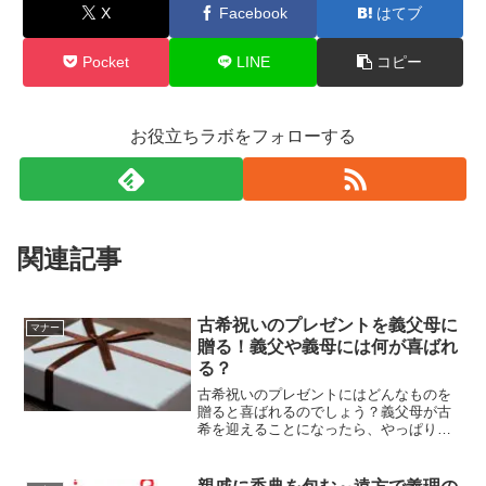
X
Facebook
はてブ
Pocket
LINE
コピー
お役立ちラボをフォローする
関連記事
古希祝いのプレゼントを義父母に
マナー
贈る！義父や義母には何が喜ばれ
る？
古希祝いのプレゼントにはどんなものを
贈ると喜ばれるのでしょう？義父母が古
希を迎えることになったら、やっぱり何
かプレゼントをしてお祝いをしてあげた
いですよね！でもどんなものを贈ると良
いのかがイマイチ分からない、そんなあ