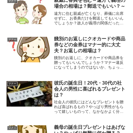
親戚に香典を包む～遠方で義理の
マナー
なたのために、今回は、義...
場合の相場は？郵送でもいい？～
遠方に住む親戚が亡くなり、葬儀に出席
せずに、お香典だけを郵送してもいいん
でしょうか？故人が義理の関係だった場
合は、お香典はどうしたらいいか、更に
よくわかりませんよね…。電報や供花な
ども送るべきなんでしょうか？そこで今
餞別のお返しにクオカードや商品
マナー
回は、遠方に住む付き合い...
券などの金券はマナー的に大丈
夫？お返しの相場は？
餞別のお返しに、クオカードや商品券を
贈ってもいいんでしょうか？マナー違反
になってしまうのではないか、ちょっと
気になってしまいますよね…。でも、お
餞別のお返しには何を贈ればいいか、迷
ってしまう場合もあるでしょう。そこで
彼氏の誕生日！20代・30代の社
マナー
今回は、餞別のお返しに、...
会人の男性に喜ばれるプレゼント
は？
社会人の彼氏にはどんなプレゼントを贈
れば喜ばれるもの？やっぱり男性がもら
って嬉しいものって、なかなかよく分か
らないですよね…。でもせっかくだから
やっぱり、プレゼントして喜ばれるもの
を贈りたい！今回はそんな、20代や30代
義母の誕生日プレゼントはあげな
マナー
の社会人の彼氏に贈る...