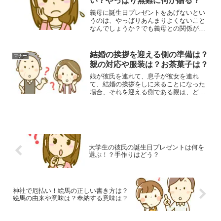
い？やっぱり無難に何か贈る？
義母に誕生日プレゼントをあげないとい
うのは、やっぱりあんまりよくないこと
なんでしょうか？でも義母との関係があ
まり良くない場合は、誕生日プレゼント
をあげるのもちょっと気が引けますよ
ね…。そこで今回は、義母への誕生日に
結婚の挨拶を迎える側の準備は？
マナー
は何かプレゼントを贈った方...
親の対応や服装は？お茶菓子は？
娘が彼氏を連れて、息子が彼女を連れ
て、結婚の挨拶をしに来ることになった
場合、それを迎える側である親は、どん
な準備をしておく必要があるんでしょう
か？結婚の挨拶というと、相手の親に会
いに行く側が緊張する、というところに
フォーカスされがちですが、...
大学生の彼氏の誕生日プレゼントは何を
選ぶ！？手作りはどう？
神社で厄払い！絵馬の正しい書き方は？
絵馬の由来や意味は？奉納する意味は？